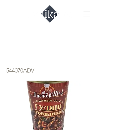
Гуляш говядина
400гр.
544070ADV