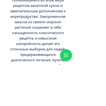
рецептом азиатской кухни и
замечательным дополнением к
морепродуктам. Замороженная
закуска из свежих морских
растений сохраняет в себе
насыщенность классического
рецепта, а невысокая
калорийность делает его
отличным выбором для людей,
придерживающихся
диетического питания. Купить
салат чука замороженный
можно в интернет-магазине
Деликатес по выгодной цене с
доставкой на дом.
Вес:
Упаковка 0,5кг