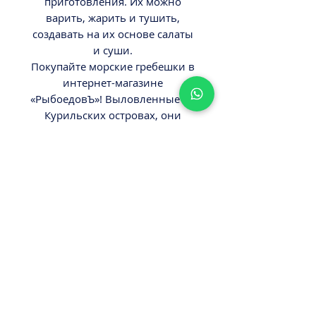
приготовления. Их можно
варить, жарить и тушить,
создавать на их основе салаты
и суши.
Покупайте морские гребешки в
интернет-магазине
«РыбоедовЪ»! Выловленные на
Курильских островах, они
относятся к премиум-классу.
ВНИМАНИЕ!
Товар ЗАМОРОЖЕНЫЙ!
Минимальный заказ от 300ш.
Стоимость доставки - 29,9-
39,9ш.
Оплата наличными или картой
ПРИ ПОЛУЧЕНИИ ЗАКАЗА!